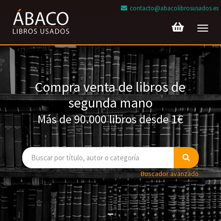
contacto@abacolibrosusados.es
Toggl
navig
Compra venta de libros de
segunda mano
Más de 90.000 libros desde 1€
Buscador avanzado