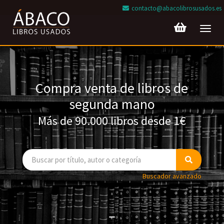
contacto@abacolibrosusados.es
Toggl
navig
Compra venta de libros de
segunda mano
Más de 90.000 libros desde 1€
Buscador avanzado