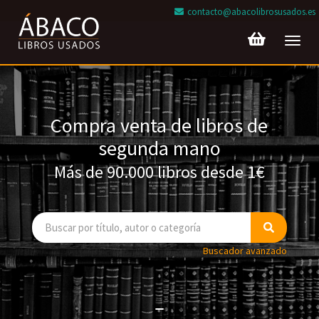
contacto@abacolibrosusados.es
Toggl
navig
Compra venta de libros de
segunda mano
Más de 90.000 libros desde 1€
Buscador avanzado