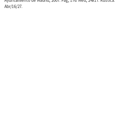
Ayuntamiento de Madrid, 2007. Pág, 176. Med, 24x17. Rústica.
Abr/16/27.