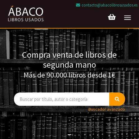
contacto@abacolibrosusados.es
Toggl
navig
Compra venta de libros de
segunda mano
Más de 90.000 libros desde 1€
Buscador avanzado