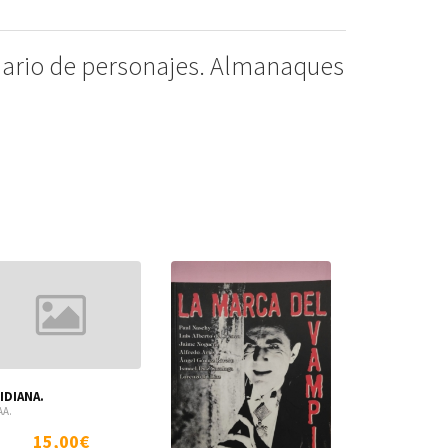
nario de personajes. Almanaques
IDIANA.
EL CIELO EN 
Vol, 1.
AA.
VV. AA.
15,00€