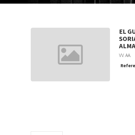
EL G
SORI
ALMA
VV. AA.
Refere