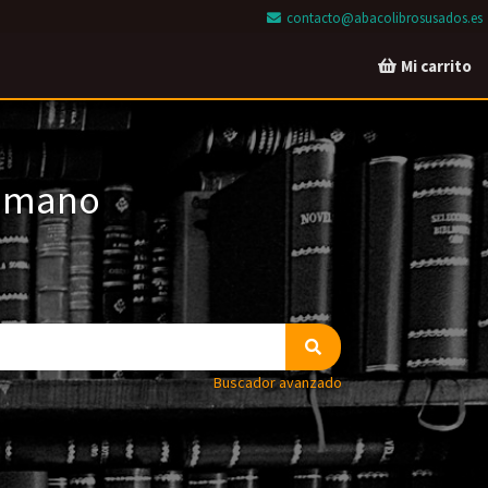
contacto@abacolibrosusados.es
Mi carrito
a mano
Buscador avanzado