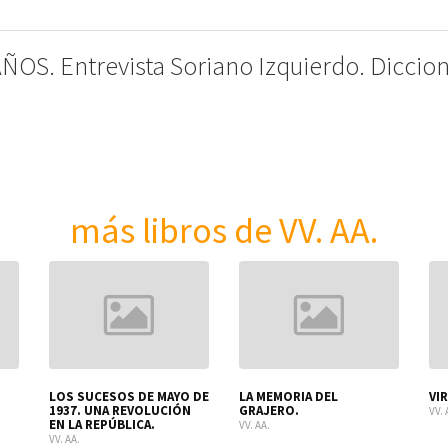
OS. Entrevista Soriano Izquierdo. Diccio
más libros de VV. AA.
LOS SUCESOS DE MAYO DE
LA MEMORIA DEL
VIR
1937. UNA REVOLUCIÓN
GRAJERO.
VV. 
EN LA REPÚBLICA.
VV. AA.
VV. AA.