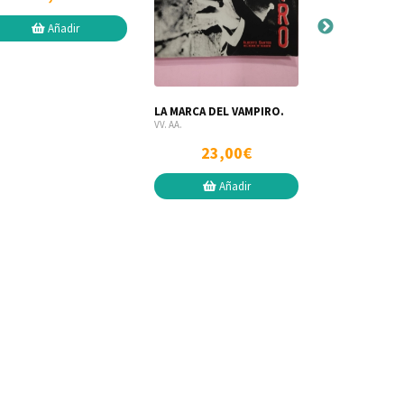
10,
Añadir
Añ
LA MARCA DEL VAMPIRO.
VV. AA.
23,00€
Añadir