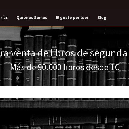
rías
Quiénes Somos
El gusto por leer
Blog
a venta de libros de segund
Más de 90.000 libros desde 1€