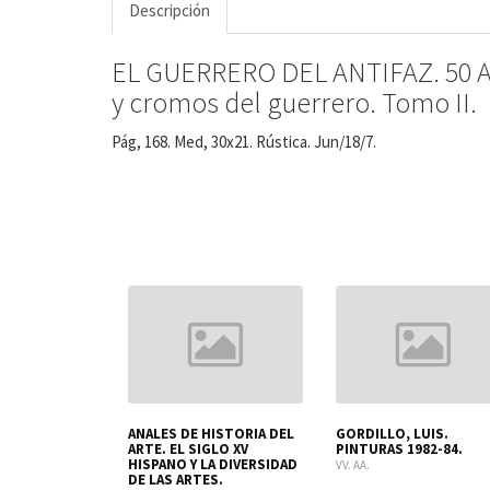
Descripción
EL GUERRERO DEL ANTIFAZ. 50 AÑ
y cromos del guerrero. Tomo II.
Pág, 168. Med, 30x21. Rústica. Jun/18/7.
HISTORIA DEL
ANALES DE HISTORIA DEL
GORDILLO, LUIS.
 AÑOS DE
ARTE. EL SIGLO XV
PINTURAS 1982-84.
CIÓN SOBRE
HISPANO Y LA DIVERSIDAD
VV. AA.
URA MEDIEVAL
DE LAS ARTES.