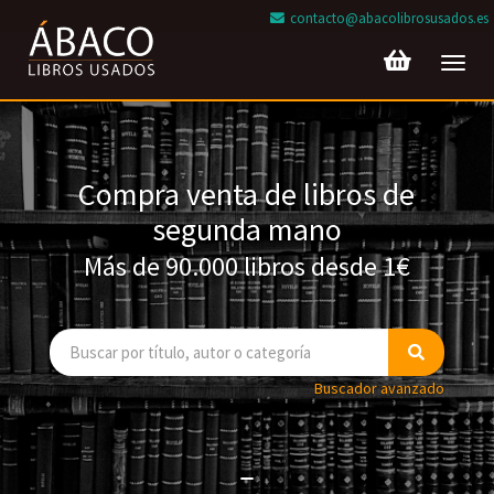
contacto@abacolibrosusados.es
Toggl
navig
Compra venta de libros de
segunda mano
Más de 90.000 libros desde 1€
Buscador avanzado