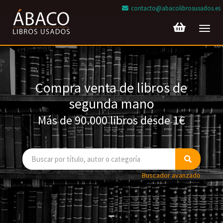
contacto@abacolibrosusados.es
Toggl
navig
Compra venta de libros de
segunda mano
Más de 90.000 libros desde 1€
Buscador avanzado