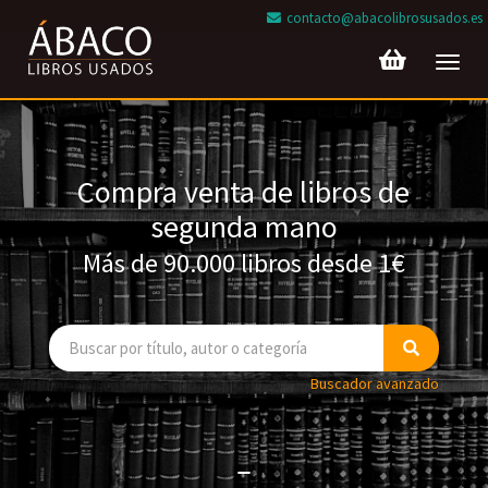
contacto@abacolibrosusados.es
Toggl
navig
Compra venta de libros de
segunda mano
Más de 90.000 libros desde 1€
Buscador avanzado