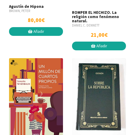
Agustín de Hipona
BROWN, PETER
ROMPER EL HECHIZO. La
religión como fenómeno
80,00€
natural.
DANIEL C. DENNETT
Añadir
21,00€
Añadir