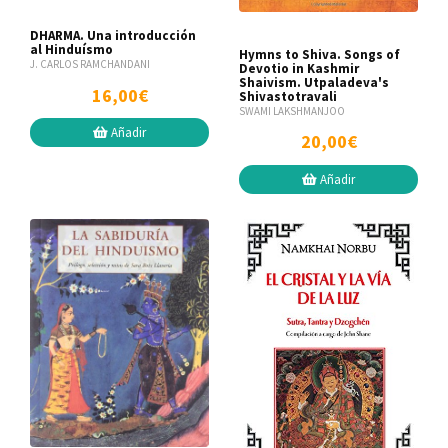
DHARMA. Una introducción
al Hinduísmo
Hymns to Shiva. Songs of
J. CARLOS RAMCHANDANI
Devotio in Kashmir
Shaivism. Utpaladeva's
16,00€
Shivastotravali
SWAMI LAKSHMANJOO
Añadir
20,00€
Añadir