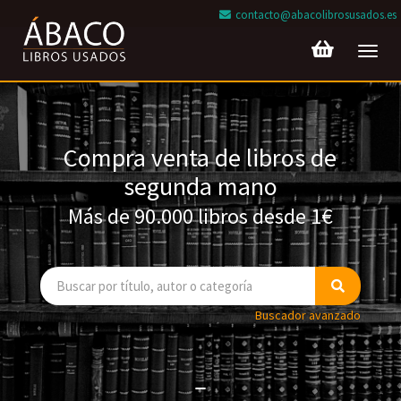
contacto@abacolibrosusados.es
Toggl
navig
Compra venta de libros de
segunda mano
Más de 90.000 libros desde 1€
Buscador avanzado