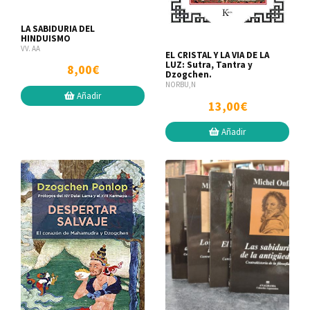
LA SABIDURIA DEL
HINDUISMO
VV. AA
EL CRISTAL Y LA VIA DE LA
LUZ: Sutra, Tantra y
8,00€
Dzogchen.
NORBU,N
Añadir
13,00€
Añadir