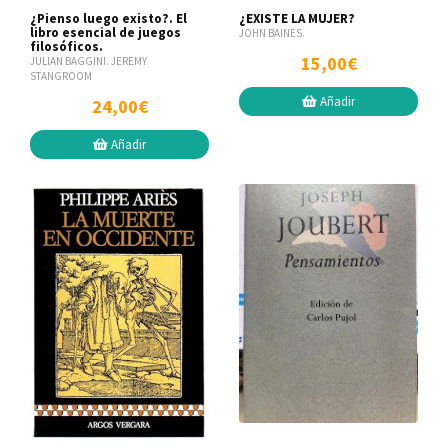
¿Pienso luego existo?. El
¿EXISTE LA MUJER?
libro esencial de juegos
JOHN BAINES.
filosóficos.
15,00€
JULIAN BAGGINI. JEREMY
STANGROOM
Añadir
24,00€
Añadir