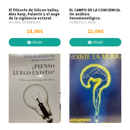
El filósofo de Silicon Valley.
EL CAMPO DE LA CONCIENCIA.
Alex Karp, Palantir y el auge
Un análisis
de la vigilancia estatal.
fenomenológico.
MICHAEL STENIBERGER
GURWITSCH, ARON.
18,00€
22,00€
Añadir
Añadir