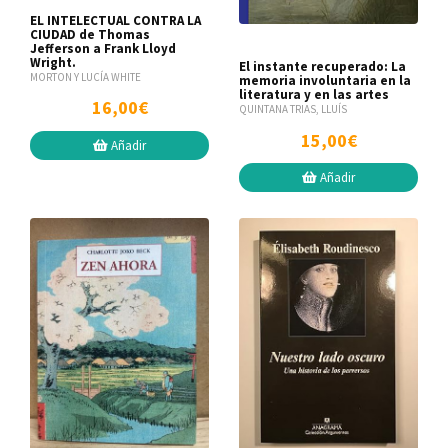
EL INTELECTUAL CONTRA LA
CIUDAD de Thomas
Jefferson a Frank Lloyd
Wright.
El instante recuperado: La
MORTON Y LUCÍA WHITE
memoria involuntaria en la
literatura y en las artes
16,00€
QUINTANA TRIAS, LLUÍS
15,00€
Añadir
Añadir