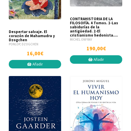
CONTRAHISTORIA DE LA
FILOSOFÍA. 4 Tomos. 1-Las
sabidurías de la
antigüedad. 2-El
Despertar salvaje. El
cristianismo hedonista....
corazón de Mahamudra y
MICHEL ONFRAY
Dzogchen
PONLOP, DZOGCHEN
190,00€
16,00€
Añadir
Añadir