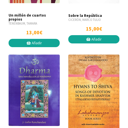
Un millón de cuartos
Sobre la República
propios
CICERÓN, MARCO TULIO
TENENBAUM, TAMARA
15,00€
13,00€
Añadir
Añadir