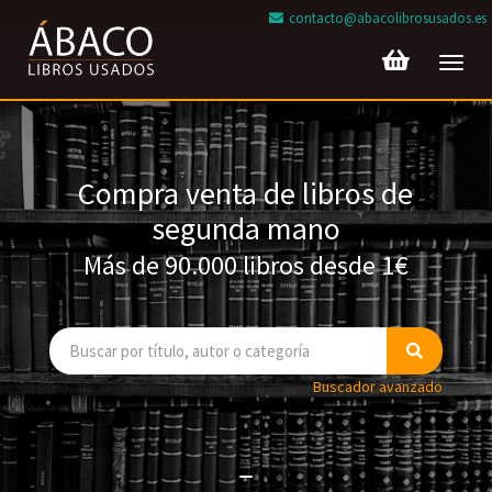
contacto@abacolibrosusados.es
Toggl
navig
Compra venta de libros de
segunda mano
Más de 90.000 libros desde 1€
Buscador avanzado