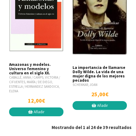
Amazonas y modelos.
La importancia de llamarse
Universo femenino y
Dolly Wilde. La vida de una
cultura en el siglo XX.
mujer digna de los mejores
CABALLÉ, ANNA / CAMPS, VICTORIA /
pecados
CIFUENTES, MARÍA / DE DIEGO,
SCHENKAR, JOAN
ESTRELLA / HERNANDEZ SANDOICA,
ELENA
25,00€
12,00€
Añadir
Añadir
Mostrando del 1 al 24 de 39 resultados