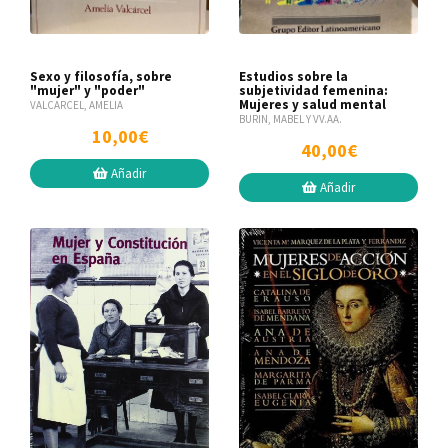
Sexo y filosofía, sobre
Estudios sobre la
"mujer" y "poder"
subjetividad femenina:
Mujeres y salud mental
VALCARCEL, AMELIA
BURIN, MABEL Y VV.AA.
10,00€
40,00€
Añadir
Añadir