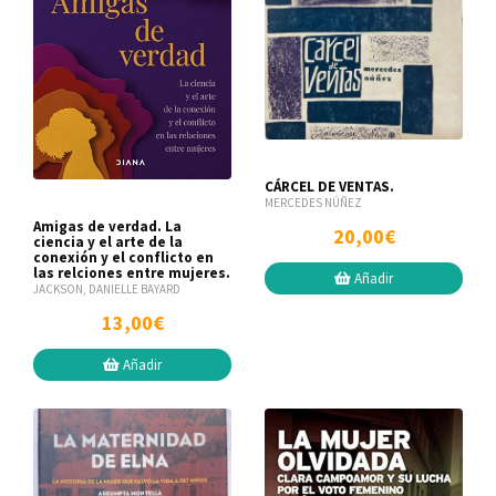
CÁRCEL DE VENTAS.
MERCEDES NÚÑEZ
Amigas de verdad. La
20,00€
ciencia y el arte de la
conexión y el conflicto en
las relciones entre mujeres.
Añadir
JACKSON, DANIELLE BAYARD
13,00€
Añadir