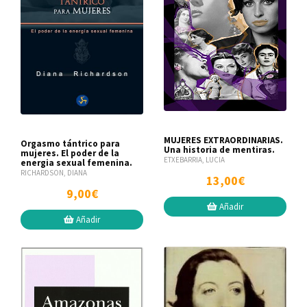
MUJERES EXTRAORDINARIAS.
Orgasmo tántrico para
Una historia de mentiras.
mujeres. El poder de la
ETXEBARRIA, LUCIA
energia sexual femenina.
RICHARDSON, DIANA
13,00€
9,00€
Añadir
Añadir