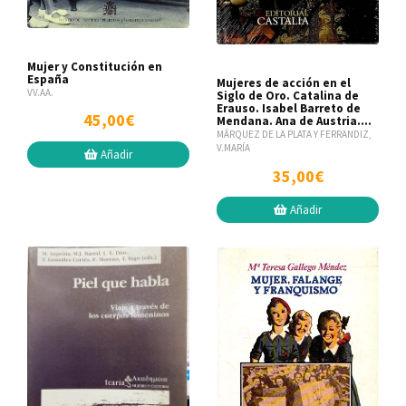
Mujer y Constitución en
España
Mujeres de acción en el
VV.AA.
Siglo de Oro. Catalina de
Erauso. Isabel Barreto de
45,00€
Mendana. Ana de Austria....
MÁRQUEZ DE LA PLATA Y FERRANDIZ,
V.MARÍA
Añadir
35,00€
Añadir