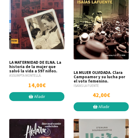
LA MATERNIDAD DE ELNA. La
historia de la mujer que
salvó la vida a 597 niños.
LA MUJER OLVIDADA. Clara
ASSUMPTA MONTELLÁ.
Campoamor y su lucha por
el voto femenino.
14,00€
ISAÍAS LA FUENTE
42,00€
Añadir
Añadir