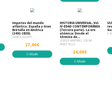
Imperios del mundo
HISTORIA UNIVERSAL. Vol.
UL
atlántico. España y Gran
IV-EDAD CONTEMPORÁNEA
re
Bretaña en América
(Tercera parte). La ere
Gu
(1492-1830).
atómica: Desde el
F. 
término de...
JOHN H. ELLIOTT
JESÚS P. MARTÍNEZ. ÓSCAR
27,00€
PÉREZ TELLO
24,00€
Añadir
Añadir