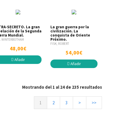
TRA-SECRETO. La gran
La gran guerra por la
velación de la Segunda
civilización. La
erra Mundial.
conquista de Oriente
Próximo.
W. WINTERBOTHAM
FISK, ROBERT
48,00€
54,00€
Añadir
Añadir
Mostrando del 1 al 24 de 235 resultados
1
2
3
>
>>