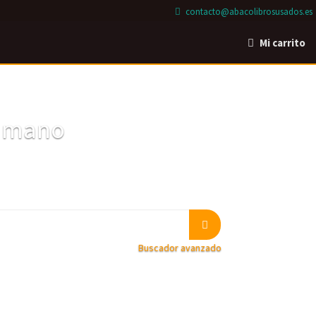
contacto@abacolibrosusados.es
Mi carrito
a mano
Buscador avanzado