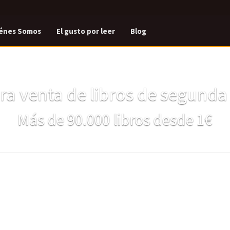
énes Somos
El gusto por leer
Blog
a venta de libros de segund
Más de 90.000 libros desde 1€