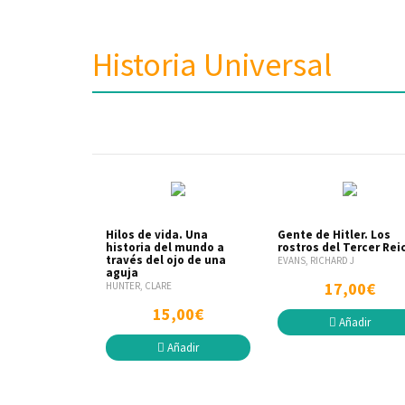
Historia Universal
Hilos de vida. Una
Gente de Hitler. Los
historia del mundo a
rostros del Tercer Rei
través del ojo de una
EVANS, RICHARD J
aguja
17,00€
HUNTER, CLARE
15,00€
Añadir
Añadir