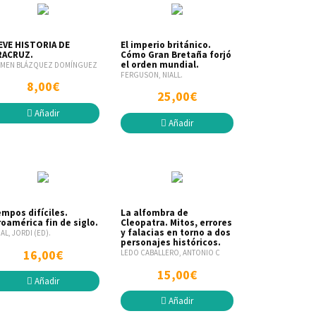
EVE HISTORIA DE
El imperio británico.
RACRUZ.
Cómo Gran Bretaña forjó
el orden mundial.
MEN BLÁZQUEZ DOMÍNGUEZ
FERGUSON, NIALL.
8,00€
25,00€
Añadir
Añadir
empos difíciles.
La alfombra de
oamérica fin de siglo.
Cleopatra. Mitos, errores
y falacias en torno a dos
AL, JORDI (ED).
personajes históricos.
16,00€
LEDO CABALLERO, ANTONIO C
15,00€
Añadir
Añadir