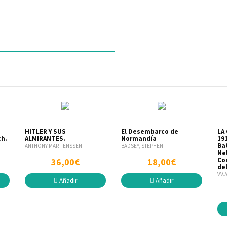
HITLER Y SUS
El Desembarco de
LA
ch.
ALMIRANTES.
Normandía
191
Bat
ANTHONY MARTIENSSEN
BADSEY, STEPHEN
Nel
Co
36,00€
18,00€
del
VV.
Añadir
Añadir