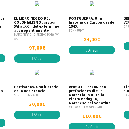
Los
EL LIBRO NEGRO DEL
POSTGUERRA. Una
BR
COLONIALISMO , siglos
historia de Europa desde
VE
a
XVI al XXI : del exterminio
1945.
CAR
al arrepentimiento
TONY JUDT
MARC FERRO (DIRIGIDO POR). VV.
24,00€
AA
97,00€
Añadir
Añadir
Partisanos. Una historia
VERSO IL FEZZAN con
Ti
ia
de la Resistencia.
prefaziones di S. E.
Eur
Maresciallo D'Italia
SERGIO LUZZATTO
CAN
Pietro Badoglio,
Marchese del Sabotino
30,00€
GE. RODOLFO GRAZIANI.
Añadir
110,00€
Añadir