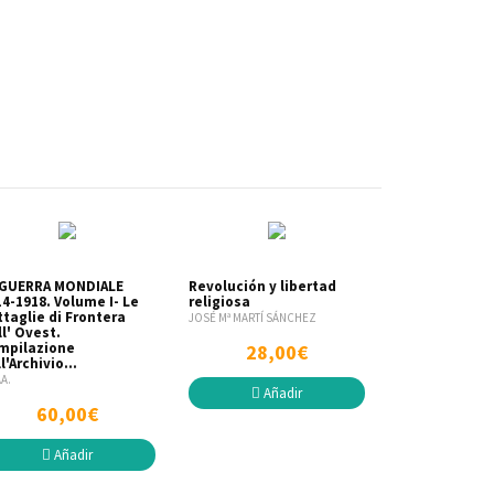
 GUERRA MONDIALE
Revolución y libertad
4-1918. Volume I- Le
religiosa
taglie di Frontera
JOSÉ Mª MARTÍ SÁNCHEZ
l' Ovest.
mpilazione
28,00€
l'Archivio...
AA.
Añadir
60,00€
Añadir