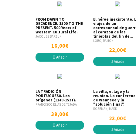
FROM DAWN TO
El héroe inexistente. 
DECADENCE. 1500 TO THE
viajes de un
PRESENT. 500 Years of
corresponsal de guerr
Western Cultural Life.
al corazon de las
tinieblas del fin de...
JACQUES BARZUN
LOBO, RAMÓN
16,00€
22,00€
Añadir
Añadir
LA TRADICIÓN
La villa, el lago y la
PORTUGUESA. Los
reunion. La conferenc
orígenes (1140-1521).
de Wannsee y la
"solución final".
FRANCISCO ELÍAS DE TEJADA
ROSEMAN, MARK
39,00€
23,00€
Añadir
Añadir