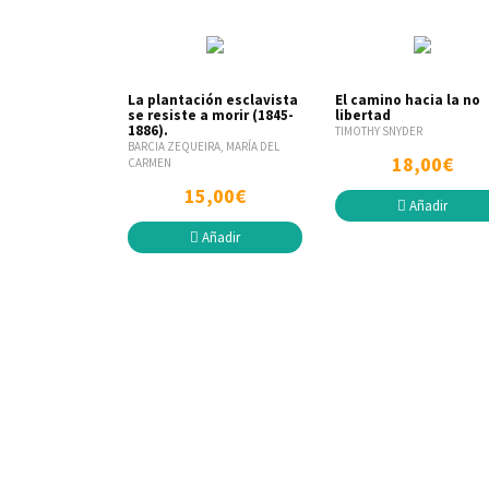
La plantación esclavista
El camino hacia la no
se resiste a morir (1845-
libertad
1886).
TIMOTHY SNYDER
BARCIA ZEQUEIRA, MARÍA DEL
18,00€
CARMEN
15,00€
Añadir
Añadir