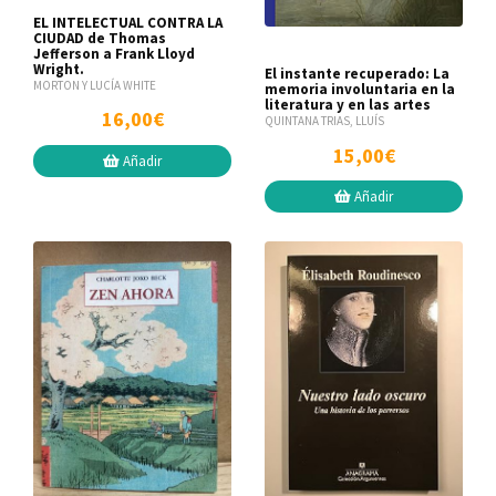
EL INTELECTUAL CONTRA LA
CIUDAD de Thomas
Jefferson a Frank Lloyd
Wright.
El instante recuperado: La
MORTON Y LUCÍA WHITE
memoria involuntaria en la
literatura y en las artes
16,00€
QUINTANA TRIAS, LLUÍS
15,00€
Añadir
Añadir