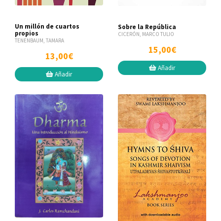
Un millón de cuartos
Sobre la República
propios
CICERÓN, MARCO TULIO
TENENBAUM, TAMARA
15,00€
13,00€
Añadir
Añadir