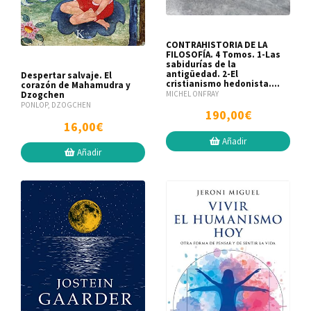
CONTRAHISTORIA DE LA
FILOSOFÍA. 4 Tomos. 1-Las
sabidurías de la
antigüedad. 2-El
Despertar salvaje. El
cristianismo hedonista....
corazón de Mahamudra y
MICHEL ONFRAY
Dzogchen
PONLOP, DZOGCHEN
190,00€
16,00€
Añadir
Añadir