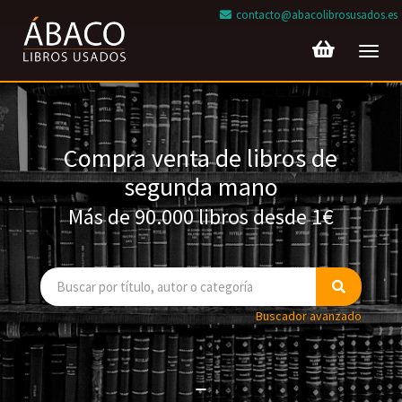
contacto@abacolibrosusados.es
Toggl
navig
Compra venta de libros de
segunda mano
Más de 90.000 libros desde 1€
Buscador avanzado