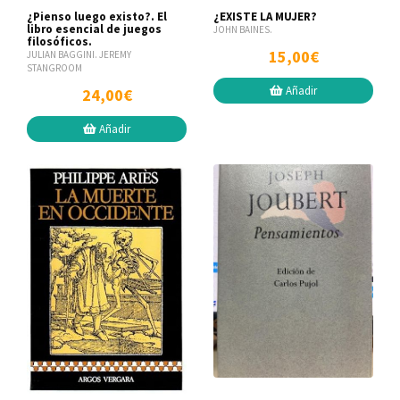
¿Pienso luego existo?. El
¿EXISTE LA MUJER?
libro esencial de juegos
JOHN BAINES.
filosóficos.
15,00€
JULIAN BAGGINI. JEREMY
STANGROOM
Añadir
24,00€
Añadir