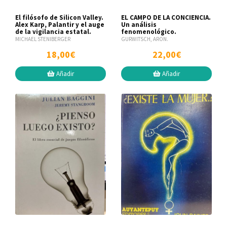
El filósofo de Silicon Valley.
EL CAMPO DE LA CONCIENCIA.
Alex Karp, Palantir y el auge
Un análisis
de la vigilancia estatal.
fenomenológico.
MICHAEL STENIBERGER
GURWITSCH, ARON.
18,00€
22,00€
Añadir
Añadir