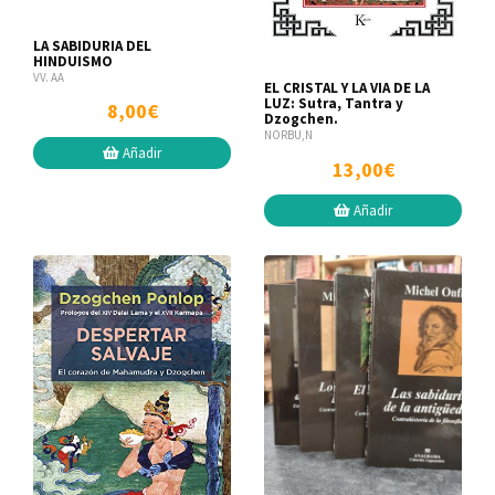
LA SABIDURIA DEL
HINDUISMO
VV. AA
EL CRISTAL Y LA VIA DE LA
LUZ: Sutra, Tantra y
8,00€
Dzogchen.
NORBU,N
Añadir
13,00€
Añadir