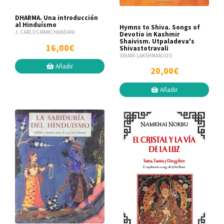
DHARMA. Una introducción
al Hinduísmo
Hymns to Shiva. Songs of
J. CARLOS RAMCHANDANI
Devotio in Kashmir
Shaivism. Utpaladeva's
16,00€
Shivastotravali
SWAMI LAKSHMANJOO
Añadir
20,00€
Añadir