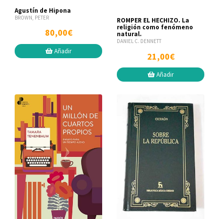
Agustín de Hipona
BROWN, PETER
ROMPER EL HECHIZO. La
religión como fenómeno
80,00€
natural.
DANIEL C. DENNETT
Añadir
21,00€
Añadir