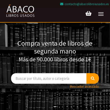
contacto@abacolibrosusados.es
Toggl
navig
Compra venta de libros de
segunda mano
Más de 90.000 libros desde 1€
Buscador avanzado