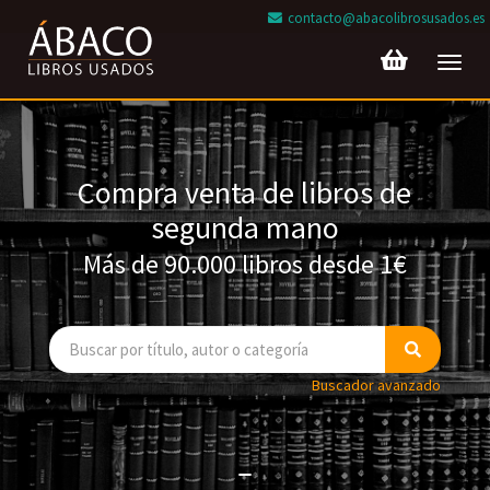
contacto@abacolibrosusados.es
Toggl
navig
Compra venta de libros de
segunda mano
Más de 90.000 libros desde 1€
Buscador avanzado