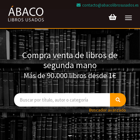
contacto@abacolibrosusados.es
Toggl
navig
Compra venta de libros de
segunda mano
Más de 90.000 libros desde 1€
Buscador avanzado