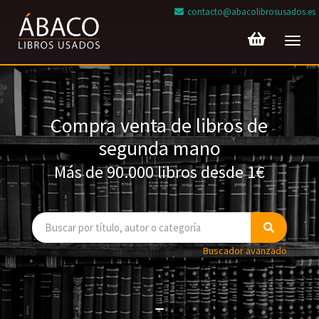
contacto@abacolibrosusados.es
Toggl
navig
Compra venta de libros de
segunda mano
Más de 90.000 libros desde 1€
Buscador avanzado