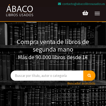
contacto@abacolibrosusados.es
Toggl
navig
Compra venta de libros de
segunda mano
Más de 90.000 libros desde 1€
Buscador avanzado