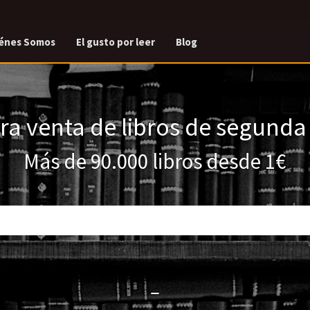
énes Somos
El gusto por leer
Blog
a venta de libros de segund
Más de 90.000 libros desde 1€