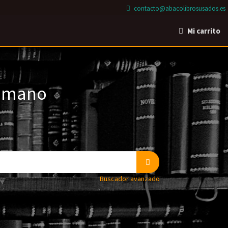
contacto@abacolibrosusados.es
Mi carrito
a mano
Buscador avanzado