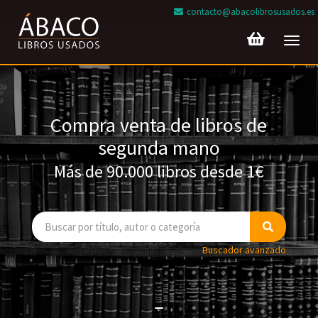
contacto@abacolibrosusados.es
Toggl
navig
Compra venta de libros de
segunda mano
Más de 90.000 libros desde 1€
Buscador avanzado