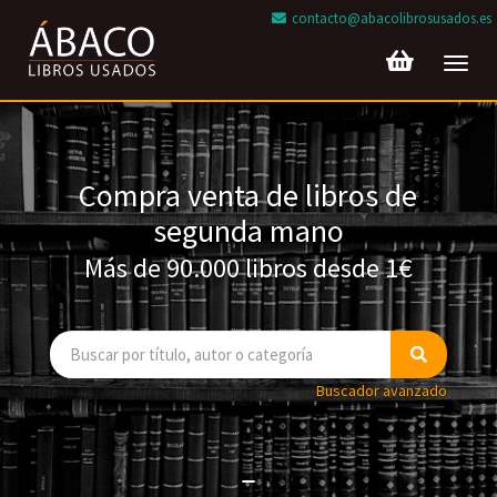
contacto@abacolibrosusados.es
Toggl
navig
Compra venta de libros de
segunda mano
Más de 90.000 libros desde 1€
Buscador avanzado