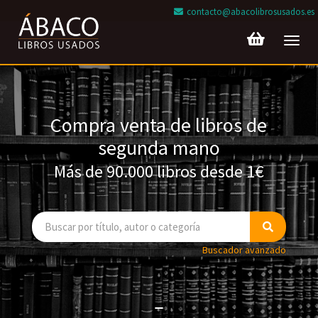
contacto@abacolibrosusados.es
Toggl
navig
Compra venta de libros de
segunda mano
Más de 90.000 libros desde 1€
Buscador avanzado