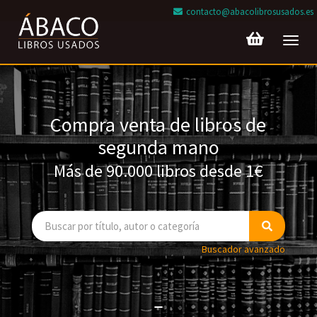
contacto@abacolibrosusados.es
Toggl
navig
Compra venta de libros de
segunda mano
Más de 90.000 libros desde 1€
Buscador avanzado