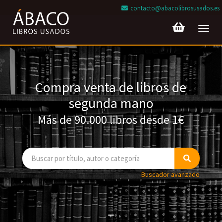
contacto@abacolibrosusados.es
Toggl
navig
Compra venta de libros de
segunda mano
Más de 90.000 libros desde 1€
Buscador avanzado