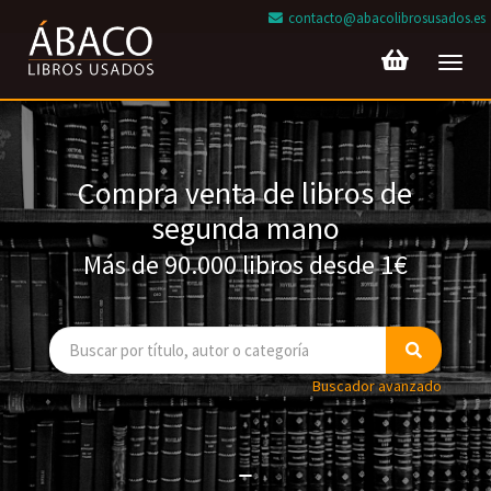
contacto@abacolibrosusados.es
Toggl
navig
Compra venta de libros de
segunda mano
Más de 90.000 libros desde 1€
Buscador avanzado