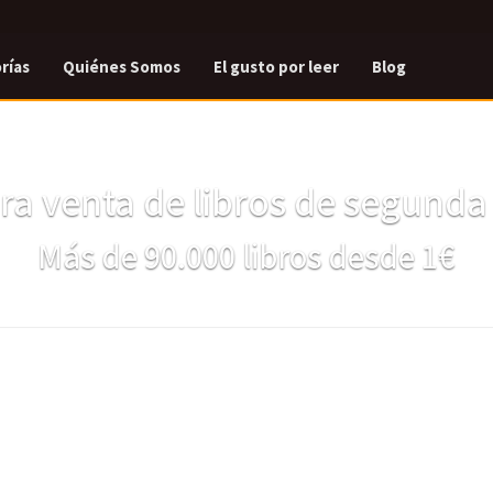
rías
Quiénes Somos
El gusto por leer
Blog
a venta de libros de segund
Más de 90.000 libros desde 1€