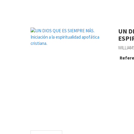
UN D
ESPI
WILLIAMS
Refere