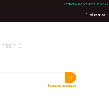
contacto@abacolibrosusados.es
Mi carrito
a mano
Buscador avanzado