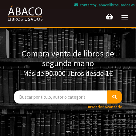
contacto@abacolibrosusados.es
Toggl
navig
Compra venta de libros de
segunda mano
Más de 90.000 libros desde 1€
Buscador avanzado