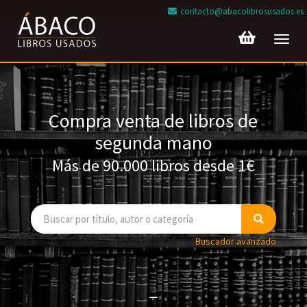
contacto@abacolibrosusados.es
Toggl
navig
Compra venta de libros de
segunda mano
Más de 90.000 libros desde 1€
Buscador avanzado