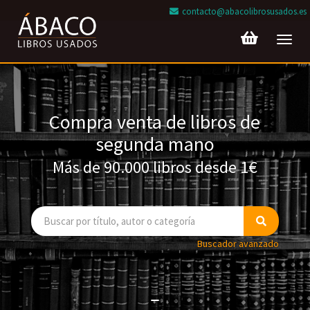
contacto@abacolibrosusados.es
Toggl
navig
Compra venta de libros de
segunda mano
Más de 90.000 libros desde 1€
Buscador avanzado