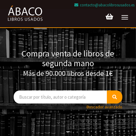
contacto@abacolibrosusados.es
Toggl
navig
Compra venta de libros de
segunda mano
Más de 90.000 libros desde 1€
Buscador avanzado