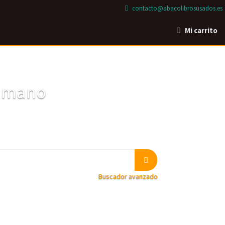
contacto@abacolibrosusados.es
Mi carrito
a mano
Buscador avanzado