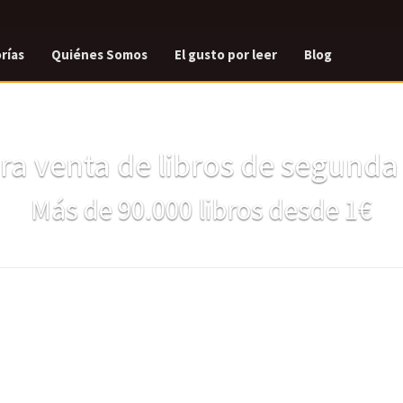
rías
Quiénes Somos
El gusto por leer
Blog
a venta de libros de segund
Más de 90.000 libros desde 1€