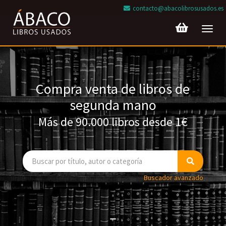
contacto@abacolibrosusados.es
Toggl
navig
Compra venta de libros de
segunda mano
Más de 90.000 libros desde 1€
Buscador avanzado