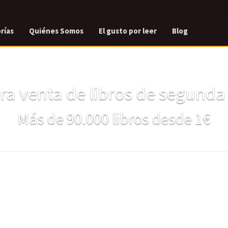
rías
Quiénes Somos
El gusto por leer
Blog
a venta de libros de segund
Más de 90.000 libros desde 1€