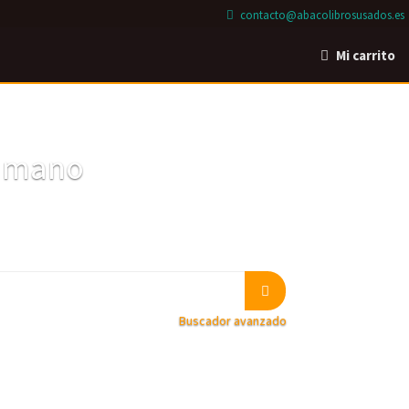
contacto@abacolibrosusados.es
Mi carrito
a mano
Buscador avanzado