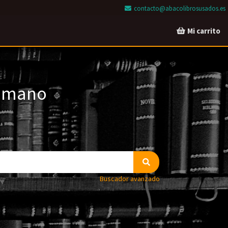
contacto@abacolibrosusados.es
Mi carrito
a mano
Buscador avanzado