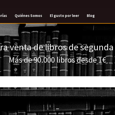
rías
Quiénes Somos
El gusto por leer
Blog
a venta de libros de segund
Más de 90.000 libros desde 1€