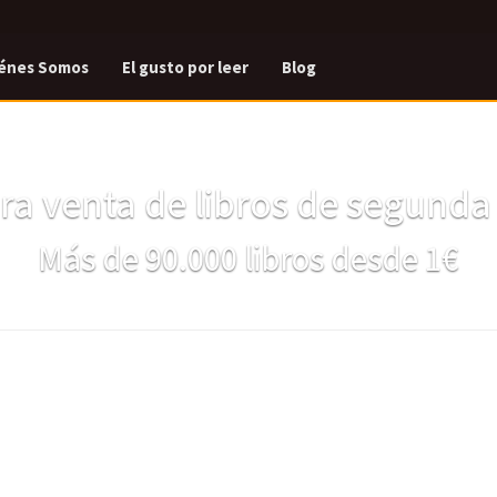
énes Somos
El gusto por leer
Blog
a venta de libros de segund
Más de 90.000 libros desde 1€