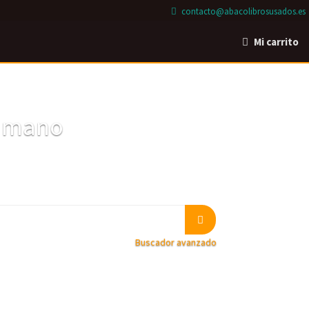
contacto@abacolibrosusados.es
Mi carrito
a mano
Buscador avanzado