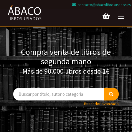
contacto@abacolibrosusados.es
Toggl
navig
Compra venta de libros de
segunda mano
Más de 90.000 libros desde 1€
Buscador avanzado