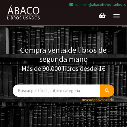
contacto@abacolibrosusados.es
Toggl
navig
Compra venta de libros de
segunda mano
Más de 90.000 libros desde 1€
Buscador avanzado