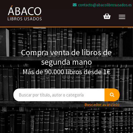
contacto@abacolibrosusados.es
Toggl
navig
Compra venta de libros de
segunda mano
Más de 90.000 libros desde 1€
Buscador avanzado