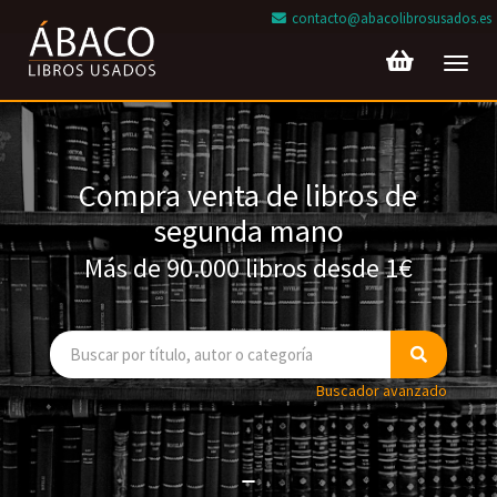
contacto@abacolibrosusados.es
Toggl
navig
Compra venta de libros de
segunda mano
Más de 90.000 libros desde 1€
Buscador avanzado