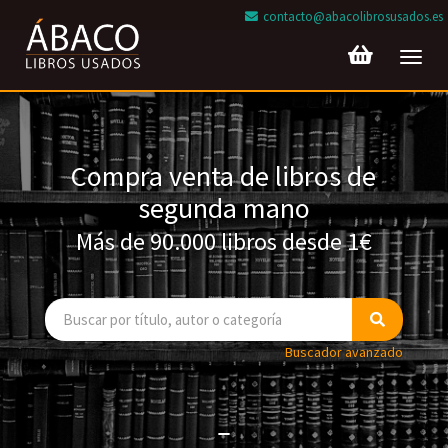
contacto@abacolibrosusados.es
Toggl
navig
Compra venta de libros de
segunda mano
Más de 90.000 libros desde 1€
Buscador avanzado