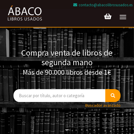
contacto@abacolibrosusados.es
Toggl
navig
Compra venta de libros de
segunda mano
Más de 90.000 libros desde 1€
Buscador avanzado