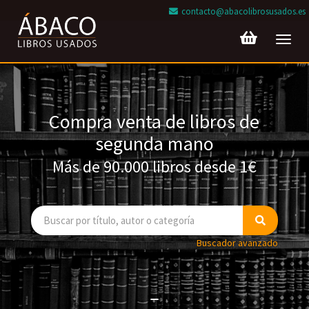
contacto@abacolibrosusados.es
Toggl
navig
Compra venta de libros de
segunda mano
Más de 90.000 libros desde 1€
Buscador avanzado