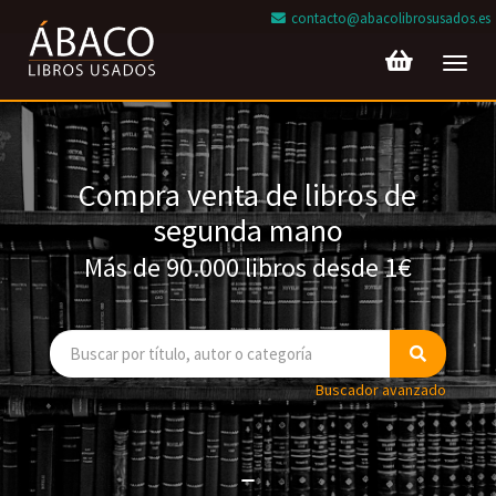
contacto@abacolibrosusados.es
Toggl
navig
Compra venta de libros de
segunda mano
Más de 90.000 libros desde 1€
Buscador avanzado