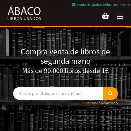
contacto@abacolibrosusados.es
Toggl
navig
Compra venta de libros de
segunda mano
Más de 90.000 libros desde 1€
Buscador avanzado