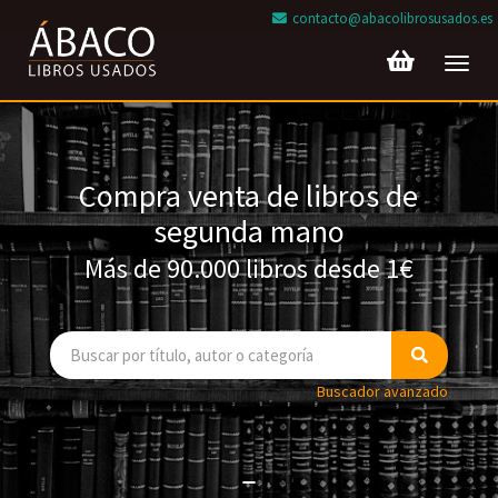
contacto@abacolibrosusados.es
Toggl
navig
Compra venta de libros de
segunda mano
Más de 90.000 libros desde 1€
Buscador avanzado