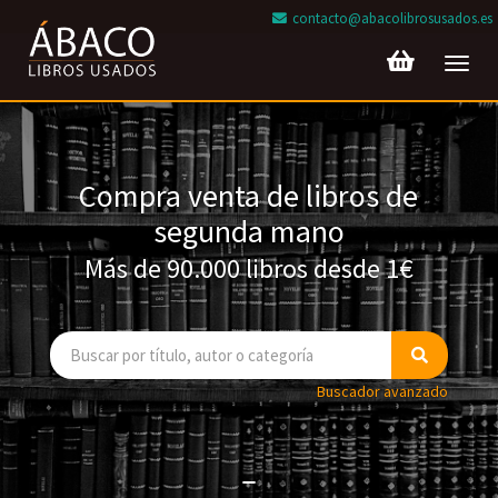
contacto@abacolibrosusados.es
Toggl
navig
Compra venta de libros de
segunda mano
Más de 90.000 libros desde 1€
Buscador avanzado