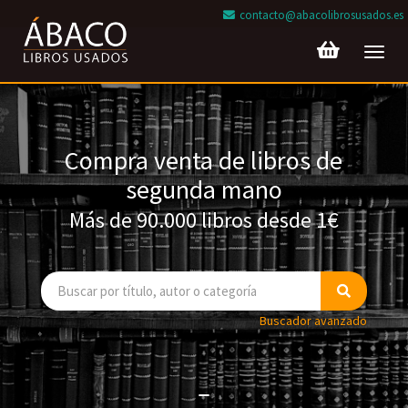
contacto@abacolibrosusados.es
Toggl
navig
Compra venta de libros de
segunda mano
Más de 90.000 libros desde 1€
Buscador avanzado