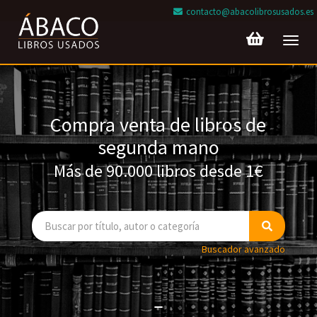
contacto@abacolibrosusados.es
Toggl
navig
Compra venta de libros de
segunda mano
Más de 90.000 libros desde 1€
Buscador avanzado