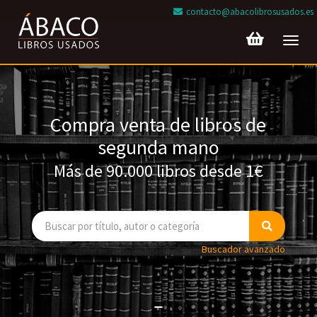
contacto@abacolibrosusados.es
Toggl
navig
Compra venta de libros de
segunda mano
Más de 90.000 libros desde 1€
Buscador avanzado