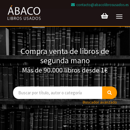
contacto@abacolibrosusados.es
Toggl
navig
Compra venta de libros de
segunda mano
Más de 90.000 libros desde 1€
Buscador avanzado