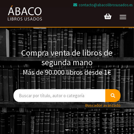
contacto@abacolibrosusados.es
Toggl
navig
Compra venta de libros de
segunda mano
Más de 90.000 libros desde 1€
Buscador avanzado